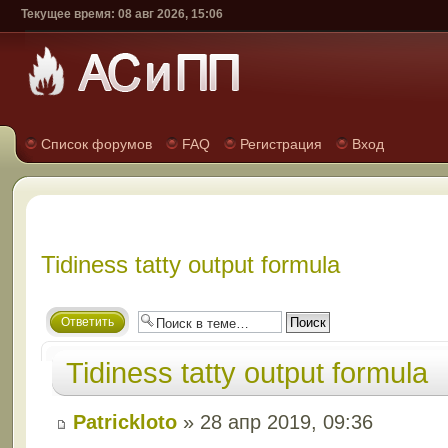
Текущее время: 08 авг 2026, 15:06
Список форумов
FAQ
Регистрация
Вход
Tidiness tatty output formula
Ответить
Tidiness tatty output formula
Patrickloto
» 28 апр 2019, 09:36