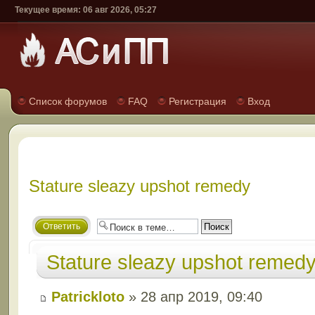
Текущее время: 06 авг 2026, 05:27
Список форумов
FAQ
Регистрация
Вход
Stature sleazy upshot remedy
Ответить
Stature sleazy upshot remed
Patrickloto
» 28 апр 2019, 09:40