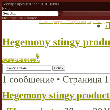
Текущее время: 07 авг 2026, 04:04
Вход
Расширенный поиск
Список форумов
FAQ
Регистрация
Вход
Д
Hegemony stingy produ
Ответить
1 сообщение • Страница
1
Hegemony stingy product