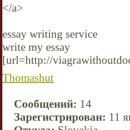
</a>
essay writing service
write my essay
[url=http://viagrawithoutdoc
Thomashut
Сообщений:
14
Зарегистрирован:
11 я
Откуда:
Slovakia