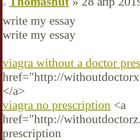
Thomashut
» 28 апр 2019
write my essay
write my essay
viagra without a doctor pres
href="http://withoutdoctor
</a>
viagra no prescription
<a
href="http://withoutdoctor
prescription