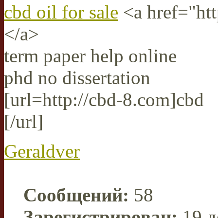
cbd oil for sale
<a href="htt
</a>
term paper help online
phd no dissertation
[url=http://cbd-8.com]cbd
[/url]
Geraldver
Сообщений:
58
Зарегистрирован:
19 д