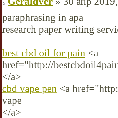
Geraldver
» 30 апр 2019,
paraphrasing in apa
research paper writing servi
best cbd oil for pain
<a
href="http://bestcbdoil4pai
</a>
cbd vape pen
<a href="http
vape
</a>