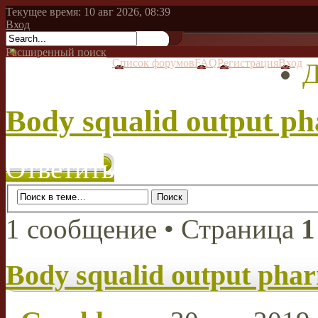
Текущее время: 10 авг 2026, 08:39
Вход
Расширенный поиск
Список форумов
FAQ
Регистрация
Вход
Д
Body squalid output ph
Ответить
1 сообщение • Страница
1
Body squalid output phar