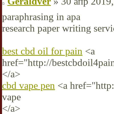
Geraldver
» 30 апр 2019,
paraphrasing in apa
research paper writing servi
best cbd oil for pain
<a
href="http://bestcbdoil4pai
</a>
cbd vape pen
<a href="http
vape
</a>