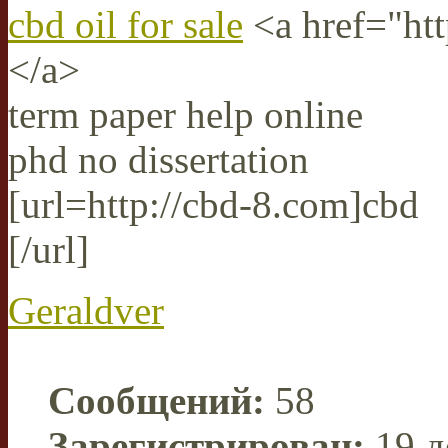
cbd oil for sale
<a href="htt
</a>
term paper help online
phd no dissertation
[url=http://cbd-8.com]cbd
[/url]
Geraldver
Сообщений:
58
Зарегистрирован:
19 д