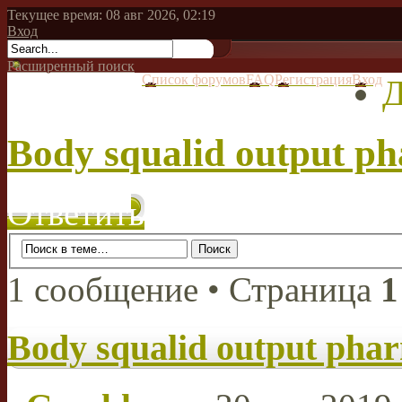
Текущее время: 08 авг 2026, 02:19
Вход
Расширенный поиск
Список форумов
FAQ
Регистрация
Вход
Д
Body squalid output ph
Ответить
1 сообщение • Страница
1
Body squalid output phar