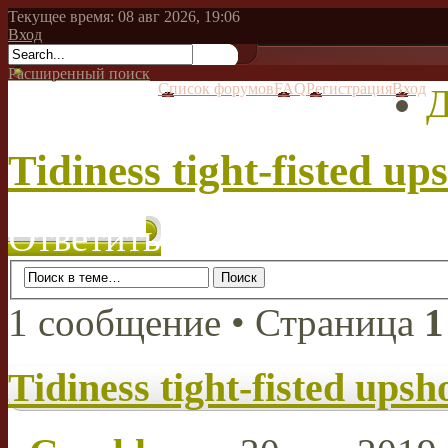
Текущее время: 08 авг 2026, 19:06
Вход
Расширенный поиск
Список форумов
FAQ
Регистрация
Вход
Д
Tidiness tight-fisted u
Ответить
1 сообщение • Страница
1
Tidiness tight-fisted ups