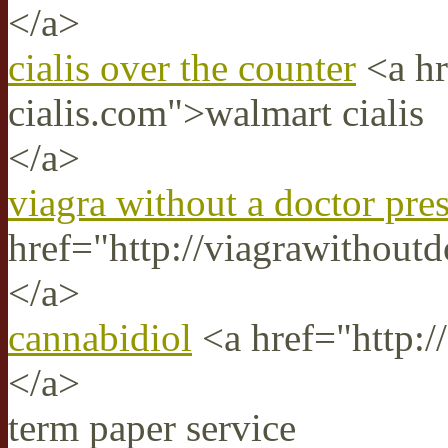
</a>
cialis over the counter
<a hr
cialis.com">walmart cialis
</a>
viagra without a doctor pres
href="http://viagrawithoutd
</a>
cannabidiol
<a href="http:/
</a>
term paper service