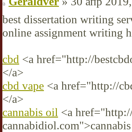
Geraldver
» 30 апр 2019,
best dissertation writing ser
online assignment writing h
cbd
<a href="http://bestcbd
</a>
cbd vape
<a href="http://c
</a>
cannabis oil
<a href="http:/
cannabidiol.com">cannabis 