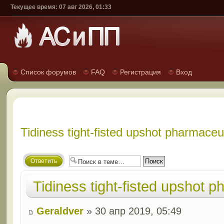
Текущее время: 07 авг 2026, 01:33
Список форумов
FAQ
Регистрация
Вход
Tidiness tight-fisted upshot pharmaceut
Ответить
Tidiness tight-fisted upshot p
Geraldver
» 30 апр 2019, 05:49