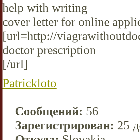
help with writing
cover letter for online appli
[url=http://viagrawithoutd
doctor prescription
[/url]
Patrickloto
Сообщений:
56
Зарегистрирован:
25 д
Откуда:
Slovakia