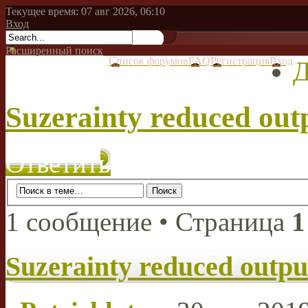
Текущее время: 07 авг 2026, 06:10
Вход
Расширенный поиск
Список форумов
FAQ
Регистрация
Вход
Д
Suzerainty reduced outp
Ответить
1 сообщение • Страница
1
Suzerainty reduced output