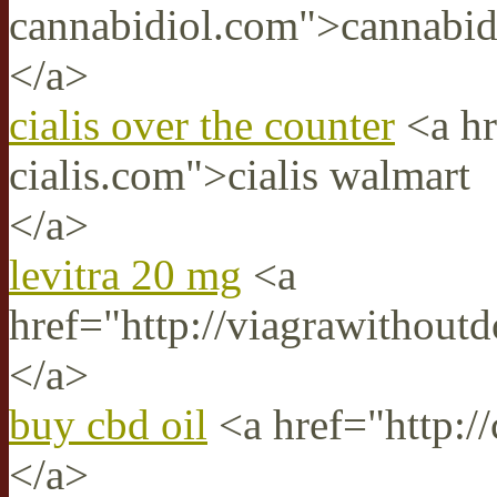
cannabidiol.com">cannabidi
</a>
cialis over the counter
<a hr
cialis.com">cialis walmart
</a>
levitra 20 mg
<a
href="http://viagrawithoutd
</a>
buy cbd oil
<a href="http://
</a>