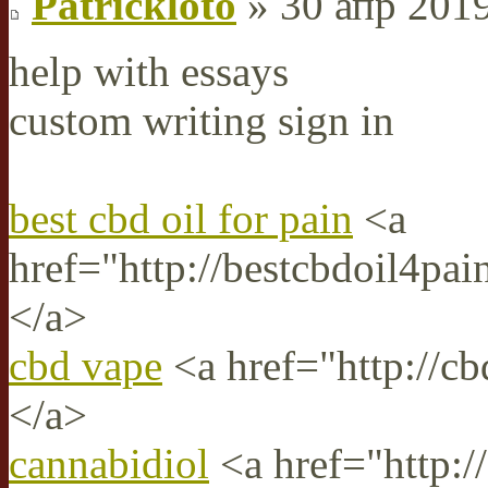
Patrickloto
» 30 апр 2019
help with essays
custom writing sign in
best cbd oil for pain
<a
href="http://bestcbdoil4pai
</a>
cbd vape
<a href="http://c
</a>
cannabidiol
<a href="http://