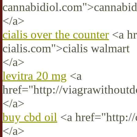
cannabidiol.com">cannabidi
</a>
cialis over the counter
<a hr
cialis.com">cialis walmart
</a>
levitra 20 mg
<a
href="http://viagrawithoutd
</a>
buy cbd oil
<a href="http://
</a>