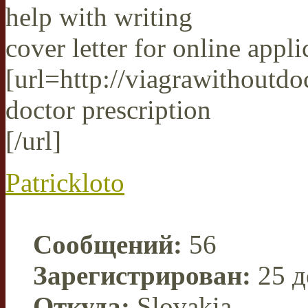
help with writing
cover letter for online appli
[url=http://viagrawithoutd
doctor prescription
[/url]
Patrickloto
Сообщений:
56
Зарегистрирован:
25 д
Откуда:
Slovakia