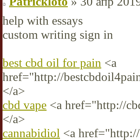
Patrickloto
» 30 апр 2019
help with essays
custom writing sign in
best cbd oil for pain
<a
href="http://bestcbdoil4pai
</a>
cbd vape
<a href="http://c
</a>
cannabidiol
<a href="http://