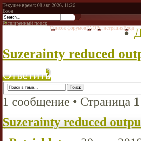
Текущее время: 08 авг 2026, 11:26
Вход
Расширенный поиск
Список форумов
FAQ
Регистрация
Вход
Д
Suzerainty reduced outp
Ответить
1 сообщение • Страница
1
Suzerainty reduced output