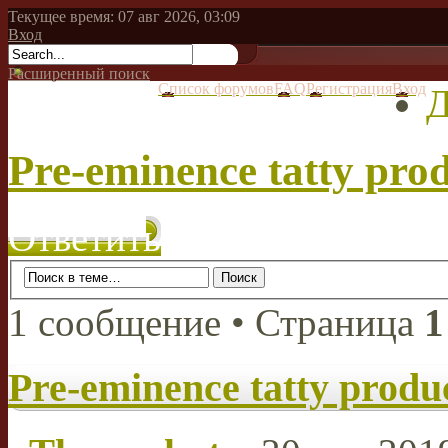
Текущее время: 07 авг 2026, 03:09
Вход
Расширенный поиск
Список форумов
FAQ
Регистрация
Вход
Д
Pre-eminence tatty pro
Ответить
1 сообщение • Страница
1
Pre-eminence tatty produ