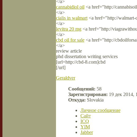
</a>
cannabidiol oil
<a href="http://cannabisoi
</a>
cialis in walmart
<a href="http://walmart-c
</a>
levitra 20 mg
<a href="http://viagrawithou
</a>
cbd oil for sale
<a href="http://cbdoilfors
</a>
review article
phd dissertation writing services
[url=http://cbd-8.com]cbd
[/url]
Geraldver
Сообщений:
58
Зарегистрирован:
19 дек 2014, 
Откуда:
Slovakia
Личное сообщение
Сайт
ICQ
YIM
Jabber