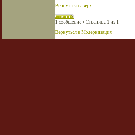
Вернуться наверх
Ответить
1 сообщение • Страница
1
из
1
Вернуться в Модернизация
Перейти:
Кто сейчас на форуме
Сейчас этот форум просматривают: не
Список форумов
Наша команда
•
Удалить cookies
Powered by
phpBB
© 2000, 2002, 2005
Сборка создана
CMSart Studio
Русская поддержка phpBB
Кто сейчас на форуме