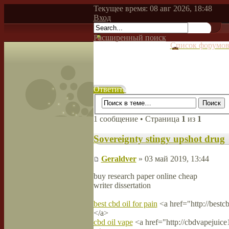
Текущее время: 08 авг 2026, 18:48
Вход
Расширенный поиск
Список форумо
Ответить
1 сообщение • Страница
1
из
1
Sovereignty stingy upshot drug
Geraldver
» 03 май 2019, 13:44
buy research paper online cheap
writer dissertation
best cbd oil for pain
<a href="http://bestc
</a>
cbd oil vape
<a href="http://cbdvapejuic