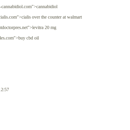
l-cannabidiol.com">cannabidiol
ialis.com">cialis over the counter at walmart
tdoctorpres.net">levitra 20 mg
ales.com">buy cbd oil
12:57