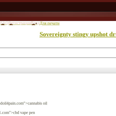
в
FAQ
Регистрация
Вход
Для печати
Sovereignty stingy upshot d
bdoil4pain.com">cannabis oil
e1.com">cbd vape pen