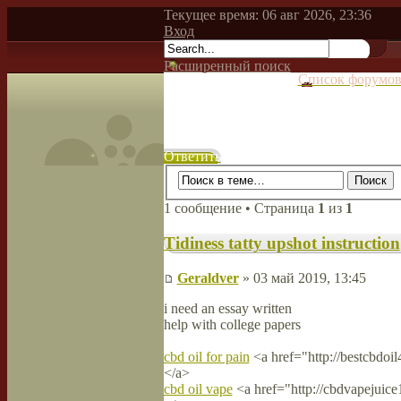
Текущее время: 06 авг 2026, 23:36
Вход
Расширенный поиск
Список форумо
Ответить
1 сообщение • Страница
1
из
1
Tidiness tatty upshot instruction
Geraldver
» 03 май 2019, 13:45
i need an essay written
help with college papers
cbd oil for pain
<a href="http://bestcbdoi
</a>
cbd oil vape
<a href="http://cbdvapejuice