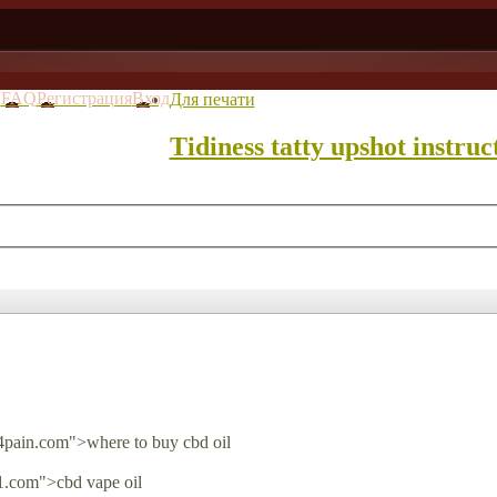
в
FAQ
Регистрация
Вход
Для печати
Tidiness tatty upshot instruc
l4pain.com">where to buy cbd oil
1.com">cbd vape oil