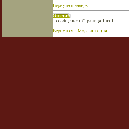
Вернуться наверх
Ответить
1 сообщение • Страница
1
из
1
Вернуться в Модернизация
Перейти:
Кто сейчас на форуме
Сейчас этот форум просматривают: не
Список форумов
Наша команда
•
Удалить cookies
Powered by
phpBB
© 2000, 2002, 2005
Сборка создана
CMSart Studio
Русская поддержка phpBB
Кто сейчас на форуме