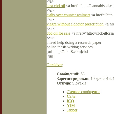
</a>
best cbd oil
<a href="http://cannabisoil-c
</a>
cialis over counter walmart
<a href="http:/
</a>
viagra without a doctor prescription
<a hre
</a>
cbd oil for sale
<a href="http://cbdoilforsa
</a>
i need help doing a research paper
online thesis writing services
[url=http://cbd-8.com]cbd
[/url]
Geraldver
Сообщений:
58
Зарегистрирован:
19 дек 2014, 
Откуда:
Slovakia
Личное сообщение
Сайт
ICQ
YIM
Jabber