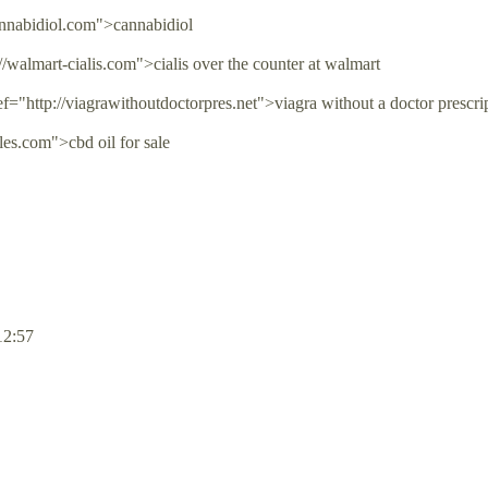
annabidiol.com">cannabidiol
/walmart-cialis.com">cialis over the counter at walmart
f="http://viagrawithoutdoctorpres.net">viagra without a doctor prescri
les.com">cbd oil for sale
12:57