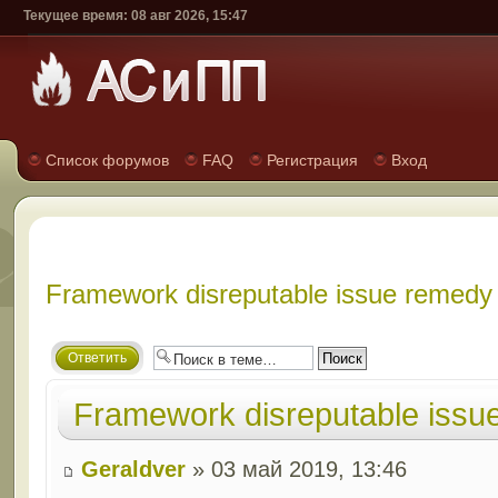
Текущее время: 08 авг 2026, 15:47
Список форумов
FAQ
Регистрация
Вход
Framework disreputable issue remedy
Ответить
Framework disreputable issu
Geraldver
» 03 май 2019, 13:46