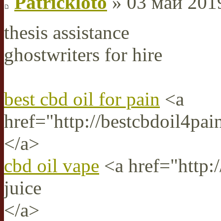
Patrickloto
» 03 май 2019
thesis assistance
ghostwriters for hire
best cbd oil for pain
<a
href="http://bestcbdoil4pa
</a>
cbd oil vape
<a href="http:
juice
</a>