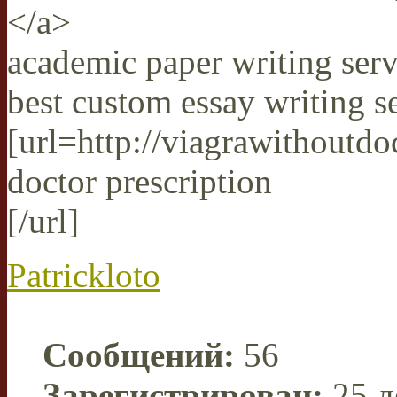
</a>
academic paper writing serv
best custom essay writing s
[url=http://viagrawithoutd
doctor prescription
[/url]
Patrickloto
Сообщений:
56
Зарегистрирован:
25 д