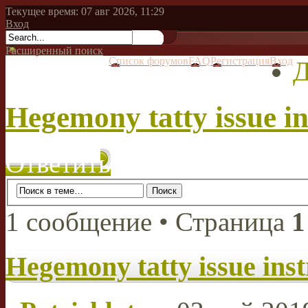
Текущее время: 07 авг 2026, 11:29
Вход
Расширенный поиск
Список форумов
FAQ
Регистрация
Вход
Д
Hegemony tatty issue in
Ответить
1 сообщение • Страница
1
Hegemony tatty issue inst