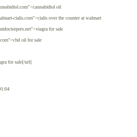
annabidiol.com">cannabidiol oil
almart-cialis.com">cialis over the counter at walmart
utdoctorpres.net">viagra for sale
.com">cbd oil for sale
ra for sale[/url]
01:04