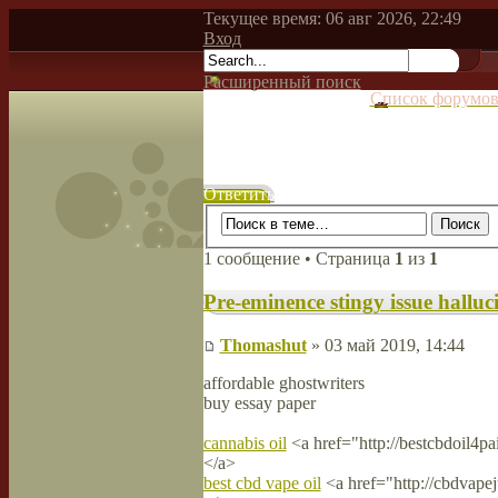
Текущее время: 06 авг 2026, 22:49
Вход
Расширенный поиск
Список форумо
Ответить
1 сообщение • Страница
1
из
1
Pre-eminence stingy issue halluc
Thomashut
» 03 май 2019, 14:44
affordable ghostwriters
buy essay paper
cannabis oil
<a href="http://bestcbdoil4p
</a>
best cbd vape oil
<a href="http://cbdvape