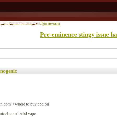
в
FAQ
Регистрация
Вход
Для печати
Pre-eminence stingy issue ha
inogenic
ain.com">where to buy cbd oil
juice1.com">cbd vape