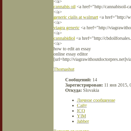
</a>
cannabis oil
<a href="http://cannabisoil-c
</a>
generic cialis at walmart
<a href="http://w
</a>
viagra generic
<a href="http://viagrawitho
</a>
cannabidiol
<a href="http://cbdoilforsales
</a>
how to edit an essay
online essay editor
[url=http://viagrawithoutdoctorpres.net]viag
Thomashut
Сообщений:
14
Зарегистрирован:
11 янв 2015, 
Откуда:
Slovakia
Личное сообщение
Сайт
ICQ
YIM
Jabber