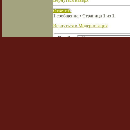
Вернуться наверх
Ответить
1 сообщение • Страница
1
из
1
Вернуться в Модернизация
Перейти:
Кто сейчас на форуме
Сейчас этот форум просматривают: не
Список форумов
Наша команда
•
Удалить cookies
Powered by
phpBB
© 2000, 2002, 2005
Сборка создана
CMSart Studio
Русская поддержка phpBB
Кто сейчас на форуме