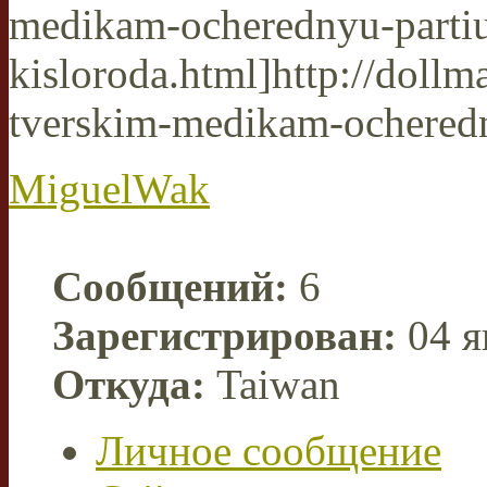
medikam-ocherednyu-parti
kisloroda.html]http://dollmal
tverskim-medikam-ocheredny
MiguelWak
Сообщений:
6
Зарегистрирован:
04 я
Откуда:
Taiwan
Личное сообщение