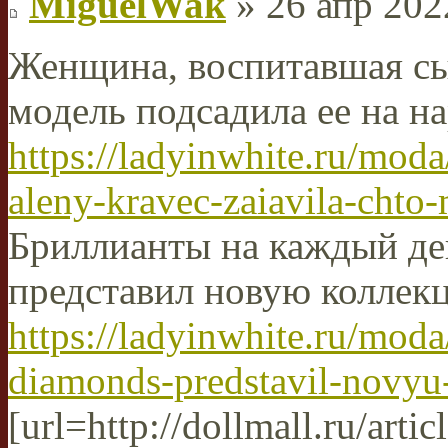
MiguelWak
» 26 апр 202
Женщина, воспитавшая сы
модель подсадила ее на н
https://ladyinwhite.ru/moda
aleny-kravec-zaiavila-chto-
Бриллианты на каждый д
представил новую колле
https://ladyinwhite.ru/moda
diamonds-predstavil-novyu-
[url=http://dollmall.ru/artic