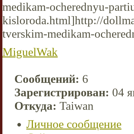
medikam-ocherednyu-parti
kisloroda.html]http://dollmal
tverskim-medikam-ocheredny
MiguelWak
Сообщений:
6
Зарегистрирован:
04 я
Откуда:
Taiwan
Личное сообщение