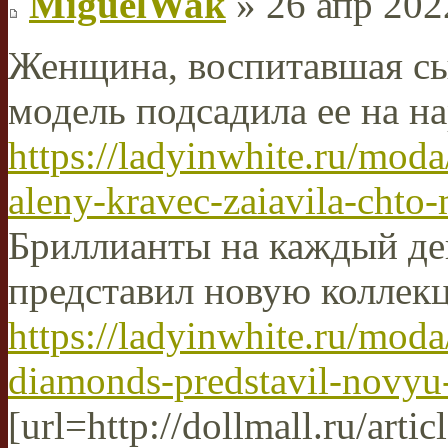
MiguelWak
» 26 апр 202
Женщина, воспитавшая сы
модель подсадила ее на н
https://ladyinwhite.ru/moda
aleny-kravec-zaiavila-chto-
Бриллианты на каждый д
представил новую колле
https://ladyinwhite.ru/moda
diamonds-predstavil-novyu-
[url=http://dollmall.ru/artic