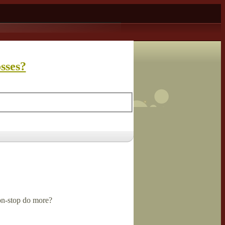
sses?
on-stop do more?