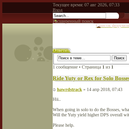
Текущее время: 07 авг 2026, 07:33
Вход
Расширенный поиск
Список форумо
Ответить
1 сообщение • Страница
1
из
1
Ride Yuty or Rex for Solo Bosse
hawrdstrack
» 14 апр 2018, 07:43
Hii..
When going in solo to do the Bosses, what
Will the Yuty yield higher DPS overall w
Please help.