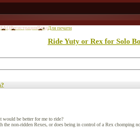
в
FAQ
Регистрация
Вход
Для печати
Ride Yuty or Rex for Solo Bo
s?
 would be better for me to ride?
ith the non-ridden Rexes, or does being in control of a Rex chomping n