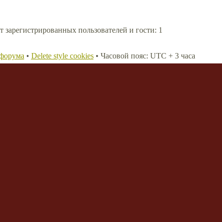
т зарегистрированных пользователей и гости: 1
 форума
•
Delete style cookies
• Часовой пояс: UTC + 3 часа
, 2007 phpBB Group
Login F
них зарегистрированных: 0, гостей: 1 (основано на
е 5 минут)
руме было 26 окт 2024, 13:23
Reme
т зарегистрированных пользователей и гости: 1