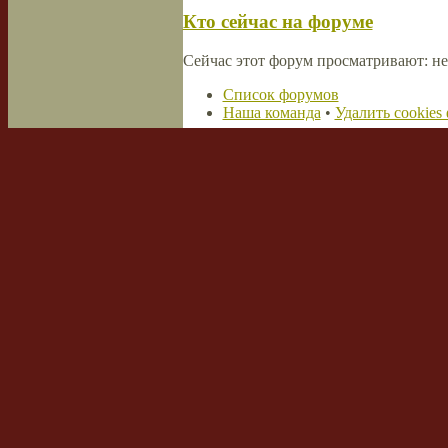
Кто сейчас на форуме
Сейчас этот форум просматривают: не
Список форумов
Наша команда
•
Удалить cookies
Powered by
phpBB
© 2000, 2002, 2005
Сборка создана
CMSart Studio
Русская поддержка phpBB
Кто сейчас на форуме
Сейчас посетителей на форуме:
1
, из 
активности пользователей за последни
Больше всего посетителей (
995
) на фо
Сейчас этот форум просматривают: не
Забыли пароль?
Повторно выслать письмо для активации аккаунта