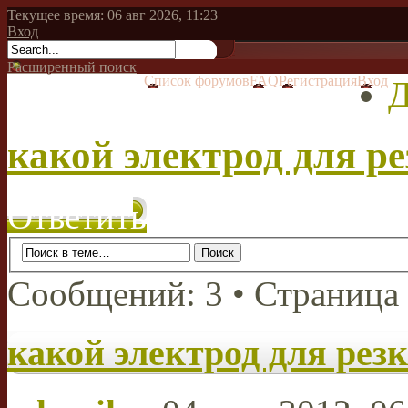
Текущее время: 06 авг 2026, 11:23
Вход
Расширенный поиск
Список форумов
FAQ
Регистрация
Вход
Д
какой электрод для ре
Ответить
Сообщений: 3 • Страница
какой электрод для резк