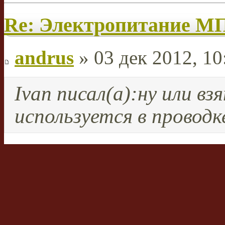
Re: Электропитание 
andrus
» 03 дек 2012, 10
Ivan писал(а):
ну или вз
используется в проводк
Мягко говоря, не всегда у
меня в "хрущевке" алюмин
витая) диаметром 2мм, в с