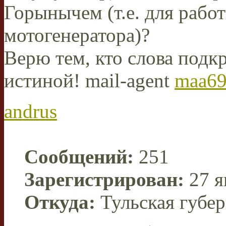
Горынычем (т.е. для рабо
мотогенератора)?
Верю тем, кто слова подкр
истиной! mail-agent
maa69
andrus
Сообщений:
251
Зарегистрирован:
27 я
Откуда:
Тульская губе