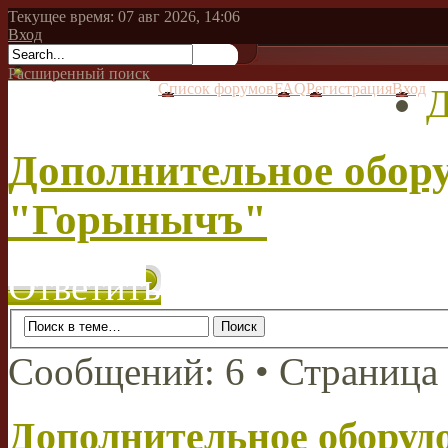
Текущее время: 07 авг 2026, 14:06
Вход
Расширенный поиск
Список форумов
FAQ
Регистрация
Вход
Д
Дополнительное обор
"Горынычъ"
Ответить
Сообщений: 6 • Страница
Дополнительное обору