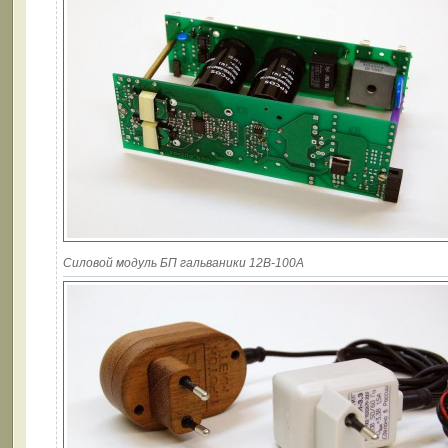
Силовой модуль БП гальваники 12В-100А