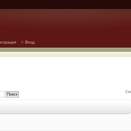
истрация
Вход
Со