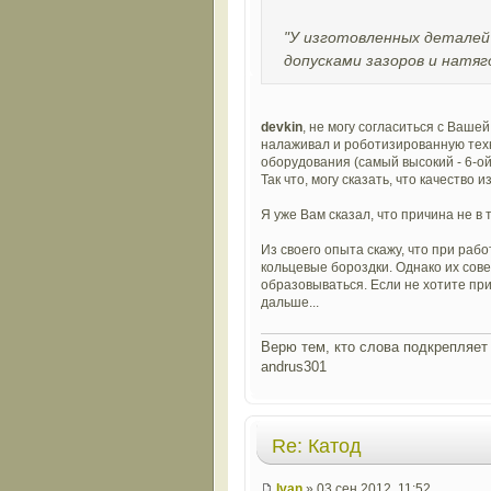
"У изготовленных деталей
допусками зазоров и натяг
devkin
, не могу согласиться с Вашей
налаживал и роботизированную техни
оборудования (самый высокий - 6-ой
Так что, могу сказать, что качество
Я уже Вам сказал, что причина не в 
Из своего опыта скажу, что при рабо
кольцевые бороздки. Однако их совер
образовываться. Если не хотите при
дальше...
Верю тем, кто слова подкрепляет 
andrus301
Re: Катод
Ivan
» 03 сен 2012, 11:52