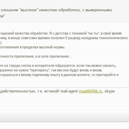
 слишком "высокое" качество обработки, с выверенными
ов"
 оценкой качества обработки. Я с детства с техникой "на ты", в своё время
ку, в конце советских времен получил 5 разряд наладчика технологического
).
 изготовления в пределах высокой нормы.
точности прилегания, а в силе прилегания...
те на торцах сопла и испарителя образуются, если так можно сказать,
шенно не нужно "притирать", так как они будут вновь и вновь
слушаться к моему годичному опыту в данном аспекте, то притирайте и
действительностью, т.е. истиной! mail-agent
maa69@bk.ru
, skype