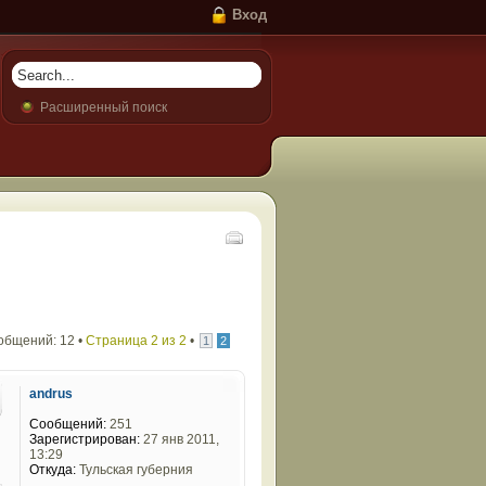
Вход
Расширенный поиск
общений: 12 •
Страница
2
из
2
•
1
2
andrus
Сообщений:
251
Зарегистрирован:
27 янв 2011,
13:29
Откуда:
Тульская губерния