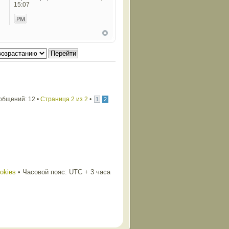
15:07
общений: 12 •
Страница
2
из
2
•
1
2
ookies
• Часовой пояс: UTC + 3 часа