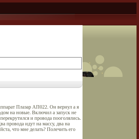
ппарат Плазар АП022. Он вернул а я
одом на новые. Включил а запуск не
ь перекрутился и провода пооголялись.
а провода идут на массу, два на
йста, что мне делать? Полечить его