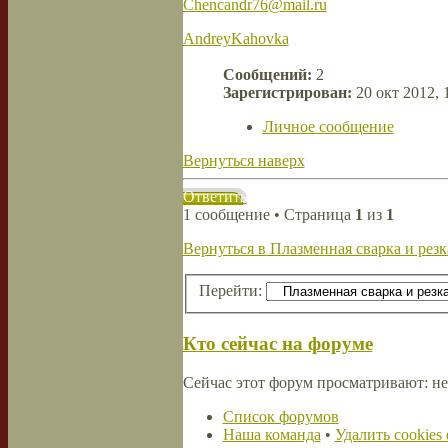
Chencandr76@mail.ru
AndreyKahovka
Сообщений:
2
Зарегистрирован:
20 окт 2012, 
Личное сообщение
Вернуться наверх
Ответить
1 сообщение • Страница
1
из
1
Вернуться в Плазменная сварка и резк
Перейти:
Кто сейчас на форуме
Сейчас этот форум просматривают: не
Список форумов
Наша команда
•
Удалить cookies