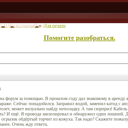
в
FAQ
Регистрация
Вход
Для печати
Помогите разобраться.
6
а форум за помощью. В прошлом году дал знакомому в аренду а
гараже. Сейчас понадобился. Заправил водой, заменил катод с ан
истолет, может визуально найду неполадку. А там сюрприз! Кабел
ть? И ещё. Я провода заизолировал и обнаружил один лишний. Дв
то огрызок обдёртый торчит из кожуха. Так надо? Скажите пожалу
анее. Очень жду ответа.