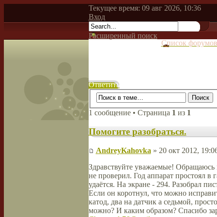
Текущее время: 09 авг 2026, 10:36
Вход
Расширенный поиск
Список форумо
Ответить
1 сообщение • Страница
1
из
1
Помогите разобраться.
AndreyKahovka
» 20 окт 2012, 19:0
Здравствуйте уважаемые! Обращаюсь н
не проверил. Год аппарат простоял в 
удаётся. На экране - 294. Разобрал п
Если он коротнул, что можно исправи
катод, два на датчик а седьмой, прос
можно? И каким образом? Спасибо зар