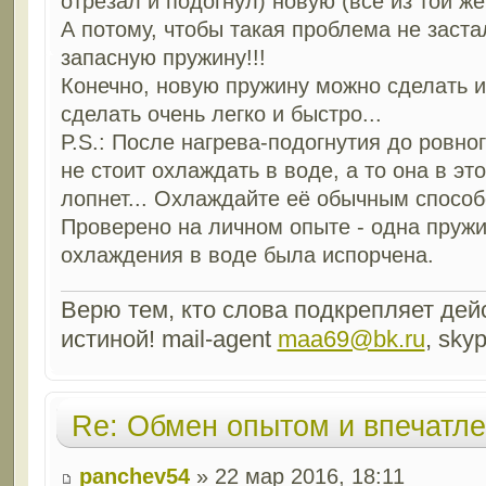
отрезал и подогнул) новую (всё из той ж
А потому, чтобы такая проблема не заста
запасную пружину!!!
Конечно, новую пружину можно сделать и
сделать очень легко и быстро...
P.S.: После нагрева-подогнутия до ровно
не стоит охлаждать в воде, а то она в эт
лопнет... Охлаждайте её обычным способ
Проверено на личном опыте - одна пружи
охлаждения в воде была испорчена.
Верю тем, кто слова подкрепляет дейс
истиной! mail-agent
maa69@bk.ru
, sky
Re: Обмен опытом и впечатл
panchev54
» 22 мар 2016, 18:11