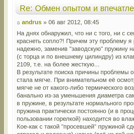
Re: Обмен опытом и впечатл
andrus
» 06 авг 2012, 08:45
На днях обнаружил, что ни с того, ни с с
краснеть сопло?! Причем эту проблему я
надежно, заменив "заводскую" пружину н
(с торца и по внешнему цилиндру) из кл
2109, т.е. на более жесткую...
В результате поиска причины проблемы о
стала мягче. При внимательном её осмот
мягче не от какого-либо термического воз
банально из-за уменьшения диаметра сам
в пружине, в результате нормального про
пружина практически постоянно (и в проц
пользовании горелкой) находится во вла
Кое-как с такой "просевшей" пружиной с