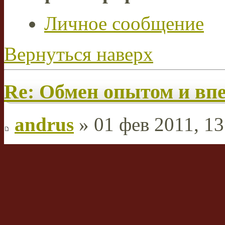
Личное сообщение
Вернуться наверх
Re: Обмен опытом и вп
andrus
» 01 фев 2011, 13
Ну, я-то более скромнее 
наличии штатива и бытов
жестким диском, а также
навыками, это сделать был