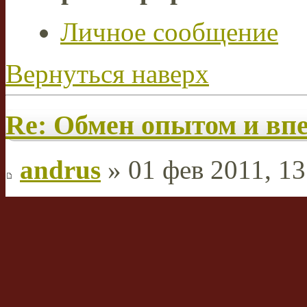
Личное сообщение
Вернуться наверх
Re: Обмен опытом и вп
andrus
» 01 фев 2011, 13
Ну, я-то более скромнее 
наличии штатива и бытов
жестким диском, а также
навыками, это сделать был