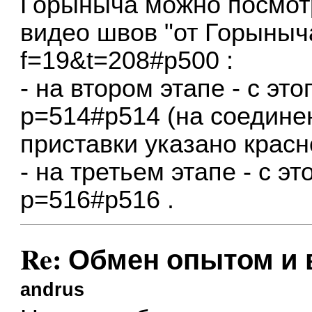
Горыныча можно посмотр
видео швов "от Горыныч
f=19&t=208#p500
:
- на втором этапе - с э
p=514#p514
(на соедине
приставки указано красн
- на третьем этапе - с 
p=516#p516
.
Re: Обмен опытом и
andrus