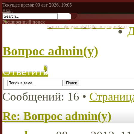
Текущее время: 09 авг 2026, 19:05
Вход
Расширенный поиск
Список форумов
FAQ
Регистрация
Вход
Д
Вопрос admin(у)
Ответить
Сообщений: 16 •
Страниц
Re: Вопрос admin(у)