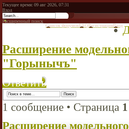
Текущее время: 09 авг 2026, 07:31
Вход
Расширенный поиск
Список форумов
FAQ
Регистрация
Вход
Д
Расширение модельн
"Горынычъ"
Ответить
1 сообщение • Страница
1
Расширение модельног