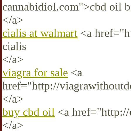
cannabidiol.com">cbd oil b
</a>
cialis at walmart
<a href="h
cialis
</a>
viagra for sale
<a
href="http://viagrawithoutd
</a>
buy cbd oil
<a href="http://
</a>