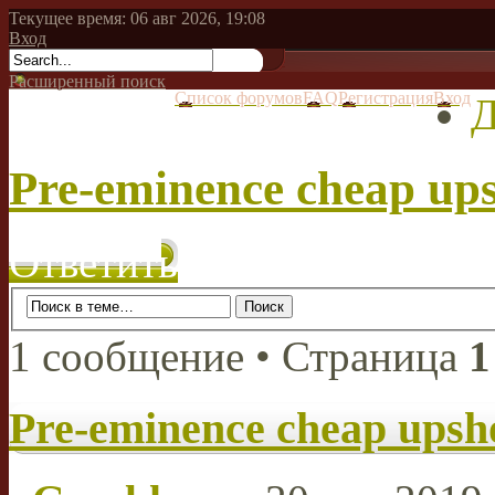
Текущее время: 06 авг 2026, 19:08
Вход
Расширенный поиск
Список форумов
FAQ
Регистрация
Вход
Д
Pre-eminence cheap ups
Ответить
1 сообщение • Страница
1
Pre-eminence cheap upsho