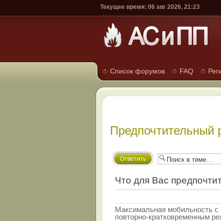
Текущее время: 06 авг 2026, 21:23
Список форумов
FAQ
Рег
Предпочтительный 
Ответить
Что для Вас предпочти
Максимальная мобильность с
повторно-кратковременным р