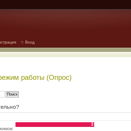
истрация
Вход
режим работы (Опрос)
тельно?
3
ежимом