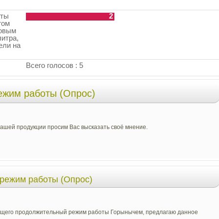
оты
2
гом
повым
итра,
ели на
Всего голосов : 5
ежим работы (Опрос)
ашей продукции просим Вас высказать своё мнение.
режим работы (Опрос)
ающего продолжительный режим работы Горынычем, предлагаю данное