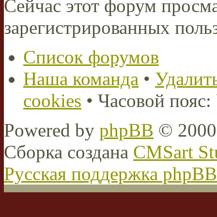
Сейчас этот форум просма
зарегистрированных польз
Список форумов
Наша команда
•
Удалить
cookies
• Часовой пояс:
Powered by
phpBB
© 2000,
Сборка создана
CMSart St
Русская поддержка phpBB