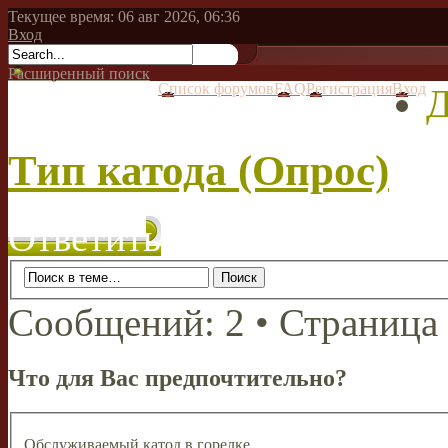
Текущее время: 06 авг 2026, 06:36
Вход
Расширенный поиск
Список форумов
FAQ
Регистрация
Вход
Д
Тип катода (Опрос)
Ответить
Сообщений: 2 • Страница
Что для Вас предпочтительно?
Обслуживаемый катод в горелке.