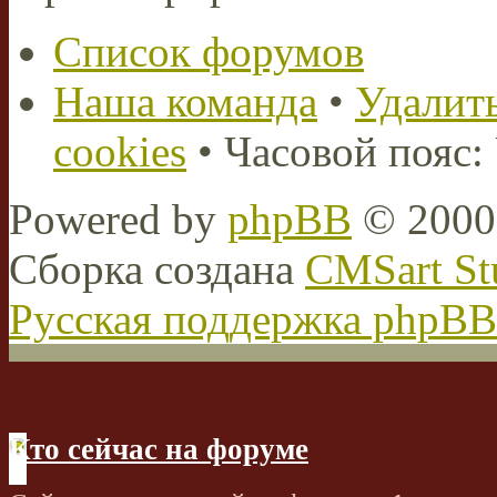
Список форумов
Наша команда
•
Удалить
cookies
• Часовой пояс:
Powered by
phpBB
© 2000,
Сборка создана
CMSart St
Русская поддержка phpBB
Кто сейчас на форуме