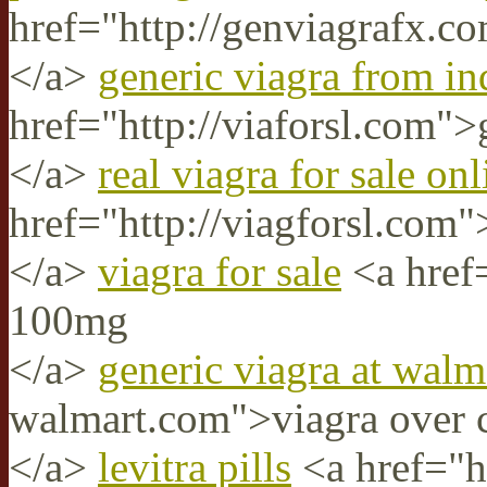
href="http://genviagrafx.c
</a>
generic viagra from in
href="http://viaforsl.com">
</a>
real viagra for sale onl
href="http://viagforsl.com
</a>
viagra for sale
<a href
100mg
</a>
generic viagra at walm
walmart.com">viagra over 
</a>
levitra pills
<a href="ht