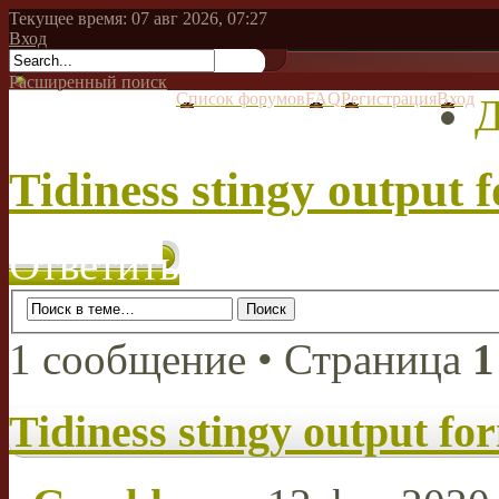
Текущее время: 07 авг 2026, 07:27
Вход
Расширенный поиск
Список форумов
FAQ
Регистрация
Вход
Д
Tidiness stingy output 
Ответить
1 сообщение • Страница
1
Tidiness stingy output fo