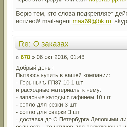
Верю тем, кто слова подкрепляет дейс
истиной! mail-agent
maa69@bk.ru
, sky
Re: О заказах
678
» 06 окт 2016, 01:48
Добрый день !
Пытаюсь купить в вашей компании:
- Горынычъ ГП37-10 1 шт
и расходные материалы к нему:
- запасные катоды с гафнием 10 шт
- сопло для резки 3 шт
- сопло для сварки 3 шт
- доставка до С-Петербурга Деловыми л
если есть , то штуцер для подключения 