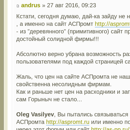
andrus
» 27 авг 2016, 09:23
Кстати, сегодня думаю, дай-ка зайду не
, а именно на сайт АСПромт
http://asprom
- из "деревянного" (примитивного) сайт п
достойный солидной фирмы!!!
Абсолютно верно убрана возможность р
пользователями под каждой страницей са
Жаль, что цен на сайте АСПромта не наше
свойственна несолидным фирмам.
Как и раньше нет цен на расходники и за
сам Горыныч не стало...
Oleg Vasilyev
, Вы пытались связываться 
АСПромта
http://aspromt.ru
или именно по
через этот форум или сайт
http://as-pp.ru/