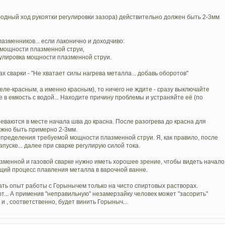
бодный ход рукоятки регулировки зазора) действительно должен быть 2-3мм
лазменников... если лаконично и доходчиво:
а мощности плазменной струи,
гулировка мощности плазменной струи.
ах сварки - "Не хватает силы нагрева металла... добавь оборотов"
еле-красным, а именно красным), то ничего не ждите - сразу выключайте
е в емкость с водой... Находите причину проблемы и устраняйте её (по
ваются в месте начала шва до красна. После разогрева до красна для
лжно быть примерно 2-3мм.
определения требуемой мощности плазменной струи. Я, как правило, после
пуске... далее при сварке регулирую силой тока.
азменной и газовой сварке нужно иметь хорошее зрение, чтобы видеть начало
щий процесс плавления металла в варочной ванне.
ть опыт работы с Горынычем только на чисто спиртовых растворах.
... А применив "неправильную" незамерзайку человек может "засорить"
и , соответственно, будет винить Горыныч...