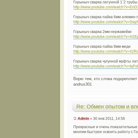
Горыныч сварка латунной 1`2 труб
http://www.youtube.com/watch?v=E
Горыныч сварка пайка 6мм алюмин 
http://www.youtube.com/watch?v=0sq
Горыныч сварка 2мм нержавейки
http://www.youtube.com/watch?v=H2
Горыныч сварка пайка 8мм меди
http://www.youtube.com/watch?v=42
Горыныч сварка чугунной муфты ла
http://www.youtube.com/watch?v=IqP
Верю тем, кто слова подкрепляет 
andrus301
Re: Обмен опытом и в
Admin
» 30 янв 2011, 14:56
Прекрасные и очень показательные
многим быстрее освоить работу с Г