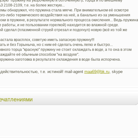
дскую" пружину на укороченную и обточенную (с торца и по внешнему
2108-2109, т.е. на более жесткую...
емы обнаружил, что пружина стала мягче. При внимательном её осмотре
акого-либо термического воздействия на неё, а банально из-за уменьшения
локи в пружине, в результате нормального процесса окисления... Ведь пружин
е работы, и не пользовании горелкой) находится во влажной среде.
ой сделал (плазменной струей отрезал и подогнул) новую (всё из той же
застала врасплох, советую иметь запасную пружину!!!
ь и без Горыныча, но с ним её сделать очень легко и быстро...
овного торца "красную" пружину не стоит охлаждать в воде, а то она в этом
хлаждайте её обычным способом "на воздухе".
пружина-заготовка в результате охлаждения в воде была испорчена.
действительностью, т.е. истиной! mail-agent
maa69@bk.ru
, skype
печатлениями