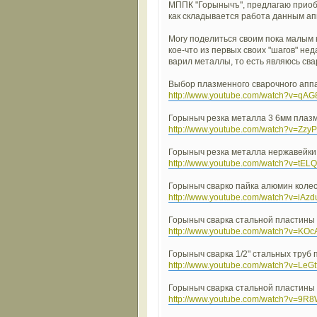
МППК "Горынычъ", предлагаю приоб
как складывается работа данным апп
Могу поделиться своим пока малым
кое-что из первых своих "шагов" не
варил металлы, то есть являюсь свар
Выбор плазменного сварочного апп
http://www.youtube.com/watch?v=qA
Горыныч резка металла 3 6мм пла
http://www.youtube.com/watch?v=ZzyP
Горыныч резка металла нержавейки 
http://www.youtube.com/watch?v=tE
Горыныч сварко пайка алюмин коле
http://www.youtube.com/watch?v=iAz
Горыныч сварка стальной пластин
http://www.youtube.com/watch?v=KOc
Горыныч сварка 1/2" стальных труб
http://www.youtube.com/watch?v=LeG
Горыныч сварка стальной пластин
http://www.youtube.com/watch?v=9R8