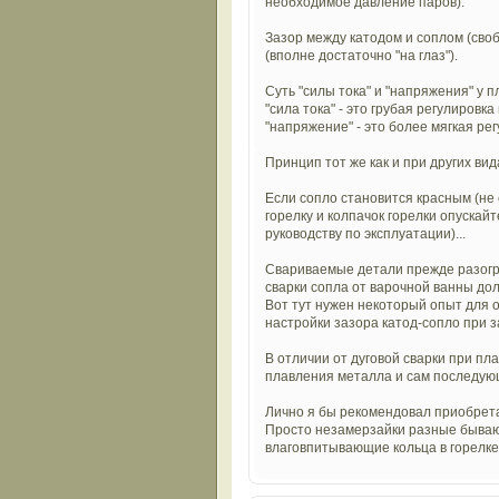
необходимое давление паров).
Зазор между катодом и соплом (сво
(вполне достаточно "на глаз").
Суть "силы тока" и "напряжения" у п
"сила тока" - это грубая регулировк
"напряжение" - это более мягкая ре
Принцип тот же как и при других вид
Если сопло становится красным (не 
горелку и колпачок горелки опускайт
руководству по эксплуатации)...
Свариваемые детали прежде разогре
сварки сопла от варочной ванны до
Вот тут нужен некоторый опыт для 
настройки зазора катод-сопло при за
В отличии от дуговой сварки при пл
плавления металла и сам последую
Лично я бы рекомендовал приобрета
Просто незамерзайки разные бывают
влаговпитывающие кольца в горелке 