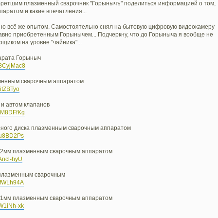
ретшим плазменный сварочник "Горынычъ" поделиться информацией о том,
аратом и какие впечатления...
 но всё же опытом. Самостоятельно снял на бытовую цифровую видеокамеру
давно приобретенным Горынычем... Подчеркну, что до Горыныча я вообще не
щиком на уровне "чайника"...
арата Горыныч
G8CyjMac8
зменным сварочным аппаратом
itZBTyo
и автом клапанов
LQM8DFfKg
сного диска плазменным сварочным аппаратом
du8BD2Ps
ы 2мм плазменным сварочным аппаратом
Ancl-hyU
 плазменным сварочным
tfWLh94A
ы 1мм плазменным сварочным аппаратом
W1iNh-xk