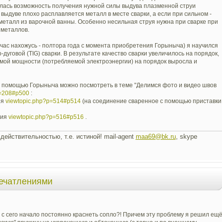
вилась возможность получения нужной силы выдува плазменной струи
 выдуве плохо расплавляется металл в месте сварки, а если при сильном -
еталл из варочной ванны. Особенно несильная струя нужна при сварке при
 металлов.
йчас нахожусь - полтора года с момента приобретения Горыныча) я научился
-дуговой (TIG) сварки. В результате качество сварки увеличилось на порядок,
яемой мощности (потребляемой электроэнергии) на порядок выросла и
 помощью Горыныча можно посмотреть в теме "Делимся фото и видео швов
t=208#p500
:
ия
viewtopic.php?p=514#p514
(на соединение сваренное с помощью приставки
ния
viewtopic.php?p=516#p516
.
действительностью, т.е. истиной! mail-agent
maa69@bk.ru
, skype
печатлениями
ни с сего начало постоянно краснеть сопло?! Причем эту проблему я решил ещ