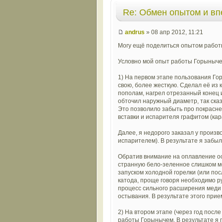
Re: Обмен опытом и в
andrus
» 08 апр 2012, 11:21
Могу ещё поделиться опытом работ
Условно мой опыт работы Горыныче
1) На первом этапе пользования Го
свою, более жесткую. Сделал её из 
пополам, нагрел отрезанный конец и
обточил наружный диаметр, так сказ
Это позволило забыть про покрасне
вставки и испарителя графитом (кар
Далее, я недорого заказал у произ
испарителем). В результате я забыл
Обратив внимание на оплавление ос
странную бело-зеленное слишком м
запуском холодной горелки (или по
катода, проще говоря необходимо ру
процесс сильного расширения меди п
остывания. В результате этого прие
2) На втором этапе (через год пос
работы Горынычем. В результате я п