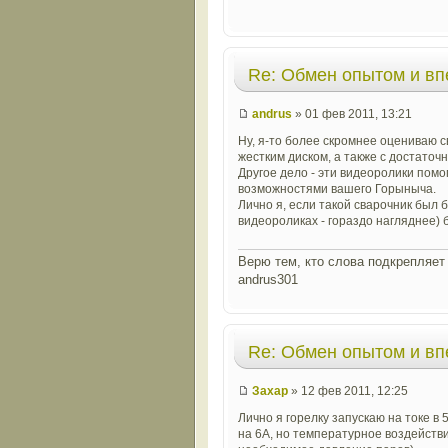
Re: Обмен опытом и в
andrus
» 01 фев 2011, 13:21
Ну, я-то более скромнее оцениваю 
жестким диском, а также с достато
Другое дело - эти видеоролики пом
возможностями вашего Горыныча.
Лично я, если такой сварочник был 
видеороликах - гораздо нагляднее) 
Верю тем, кто слова подкрепляет 
andrus301
Re: Обмен опытом и в
Захар
» 12 фев 2011, 12:25
Лично я горелку запускаю на токе в
на 6А, но температурное воздействи