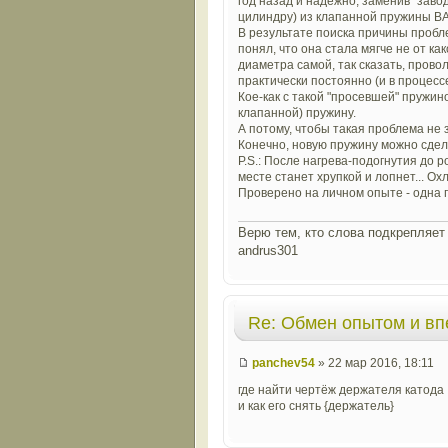
год назад и надежно, заменив "заво
цилиндру) из клапанной пружины ВАЗ 
В результате поиска причины пробл
понял, что она стала мягче не от к
диаметра самой, так сказать, прово
практически постоянно (и в процесс
Кое-как с такой "просевшей" пружин
клапанной) пружину.
А потому, чтобы такая проблема не 
Конечно, новую пружину можно сделат
P.S.: После нагрева-подогнутия до р
месте станет хрупкой и лопнет... О
Проверено на личном опыте - одна 
Верю тем, кто слова подкрепляет 
andrus301
Re: Обмен опытом и в
panchev54
» 22 мар 2016, 18:11
где найти чертёж держателя катода
и как его снять {держатель}