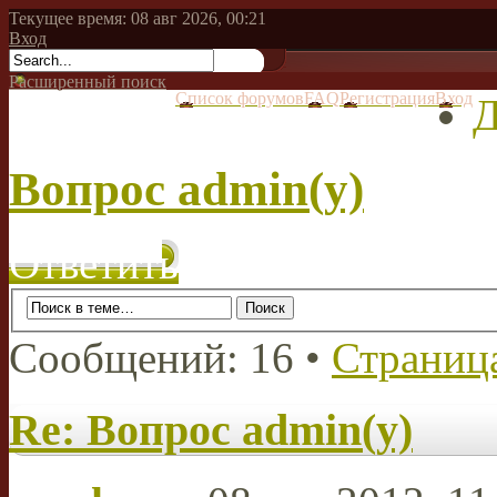
Текущее время: 08 авг 2026, 00:21
Вход
Расширенный поиск
Список форумов
FAQ
Регистрация
Вход
Д
Вопрос admin(у)
Ответить
Сообщений: 16 •
Страниц
Re: Вопрос admin(у)