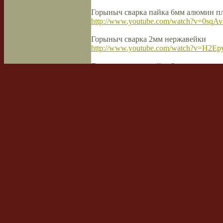
Горыныч сварка пайка 6мм алюмин п
http://www.youtube.com/watch?v=0sqA
Горыныч сварка 2мм нержавейки
http://www.youtube.com/watch?v=H2E
Горыныч сварка пайка 8мм меди
http://www.youtube.com/watch?v=42R
Горыныч сварка чугунной муфты лату
http://www.youtube.com/watch?v=IqPx
Верю тем, кто слова подкрепляет дейст
andrus
Сообщений:
251
Зарегистрирован:
27 янв 2011, 
Откуда:
Тульская губерния
Личное сообщение
Вернуться наверх
Re: Обмен опытом и впечатл