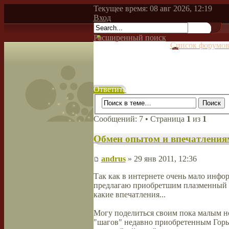
Текущее время: 08 авг 2026, 12:19
Вход
Расширенный поиск
Список форумо
Ответить
Сообщений: 7 • Страница
1
из
1
Обмен опытом и впечатления
andrus
» 29 янв 2011, 12:36
Так как в интернете очень мало инф
предлагаю приобретшим плазменный с
какие впечатления...
Могу поделиться своим пока малым но
"шагов" недавно приобретенным Горын