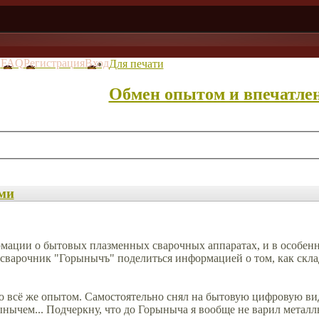
в
FAQ
Регистрация
Вход
Для печати
Обмен опытом и впечатле
ми
ормации о бытовых плазменных сварочных аппаратах, и в особ
варочник "Горынычъ" поделиться информацией о том, как скла
 всё же опытом. Самостоятельно снял на бытовую цифровую вид
ычем... Подчеркну, что до Горыныча я вообще не варил металлы