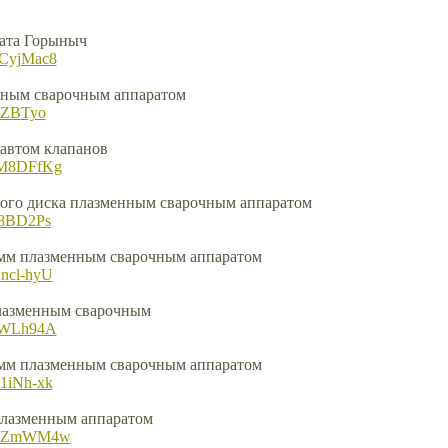
рата Горыныч
8CyjMac8
нным сварочным аппаратом
itZBTyo
 автом клапанов
QM8DFfKg
ого диска плазменным сварочным аппаратом
u8BD2Ps
2мм плазменным сварочным аппаратом
ncl-hyU
плазменным сварочным
tfWLh94A
1мм плазменным сварочным аппаратом
1iNh-xk
плазменным аппаратом
D3iZmWM4w