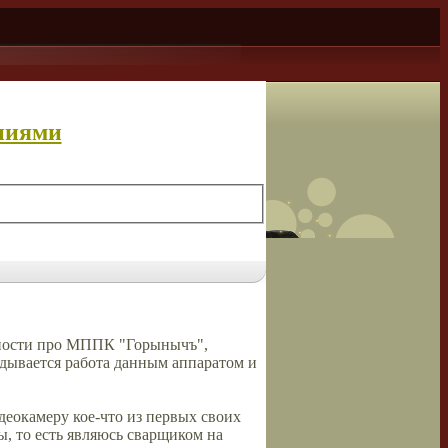
ниями
енности про МППК "Горынычъ",
дывается работа данным аппаратом и
еокамеру кое-что из первых своих
, то есть являюсь сварщиком на