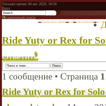
Текущее время: 06 авг 2026, 18:56
Вход
Расширенный поиск
Список форумов
FAQ
Регистрация
Вход
Д
Ride Yuty or Rex for So
Ответить
1 сообщение • Страница
1
Ride Yuty or Rex for Solo