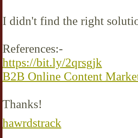
I didn't find the right solut
References:-
https://bit.ly/2qrsgjk
B2B Online Content Marke
Thanks!
hawrdstrack