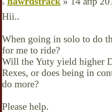
hawrdstrack
» 14 апр 20
Hii..
When going in solo to do t
for me to ride?
Will the Yuty yield higher 
Rexes, or does being in co
do more?
Please help.