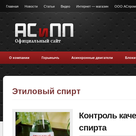
Главная
Новости
Статьи
Видео
Интернет — магазин
ООО АСпромт
О компании
Горынычъ
Асинхронные двигатели
Блоки
Этиловый спирт
Контроль кач
спирта