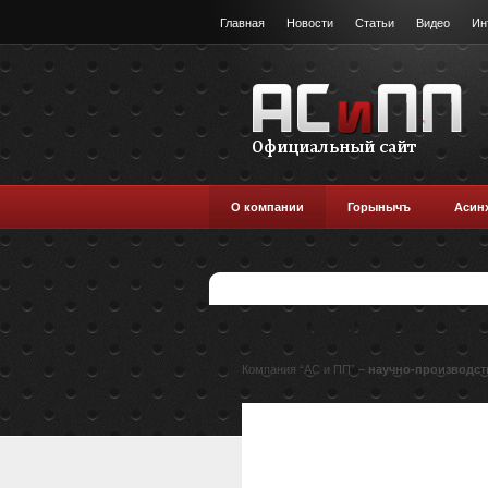
Главная
Новости
Статьи
Видео
Ин
О компании
Горынычъ
Асин
О компании
Компания “АС и ПП” –
научно-производст