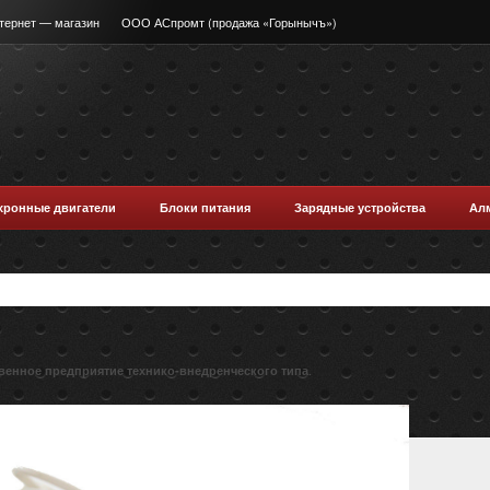
тернет — магазин
ООО АСпромт (продажа «Горынычъ»)
хронные двигатели
Блоки питания
Зарядные устройства
Ал
.
венное предприятие технико-внедренческого типа