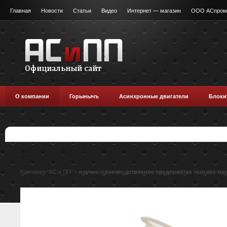
Главная
Новости
Статьи
Видео
Интернет — магазин
ООО АСпромт
О компании
Горынычъ
Асинхронные двигатели
Блоки
О компании
Компания “АС и ПП” –
научно-производственное предприятие технико-вн