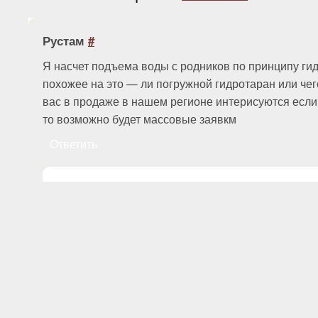
Рустам
#
Я насчет подъема воды с родников по принципу ги
похожее на это — ли погружной гидротаран или чего
вас в продаже в нашем регионе интерисуются есл
то возможно будет массовые заявкм
Ответить
Дмитрий
#
На форуме
http://dvigatel.myfor.ru
подробно предс
конструкция гидротарана и и электростанции на 
выложены чертежи. Вы из какого региона? В пр
изготовление по заказу. Но лучше делать на мест
Ответить