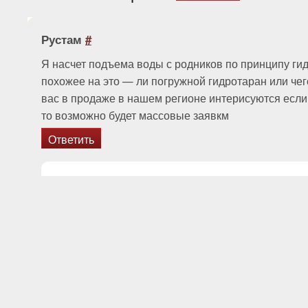
Рустам
#
Я насчет подъема воды с родников по принципу ги
похожее на это — ли погружной гидротаран или чего
вас в продаже в нашем регионе интерисуются есл
то возможно будет массовые заявкм
Ответить
Дмитрий
#
На форуме
http://dvigatel.myfor.ru
подробно предс
конструкция гидротарана и и электростанции на 
выложены чертежи. Вы из какого региона? В пр
изготовление по заказу. Но лучше делать на мест
Ответить