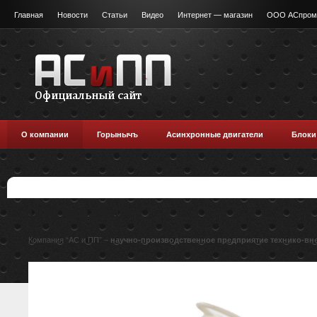
Главная
Новости
Статьи
Видео
Интернет — магазин
ООО АСпромт
О компании
Горынычъ
Асинхронные двигатели
Блоки
О компании
Компания “АС и ПП” –
научно-производственное предприятие технико-вн