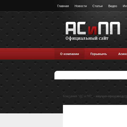
Главная
Новости
Статьи
Видео
Ин
О компании
Горынычъ
Асин
О компании
Компания “АС и ПП” –
научно-производст