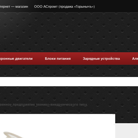
тернет — магазин
ООО АСпромт (продажа «Горынычъ»)
хронные двигатели
Блоки питания
Зарядные устройства
Ал
.
венное предприятие технико-внедренческого типа